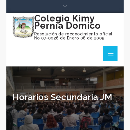
Skip
to
Colegio Kimy
content
Pernia Domico
Resolución de reconocimiento oficial
No 07-0026 de Enero 08 de 2009
Menu
Horarios Secundaria JM